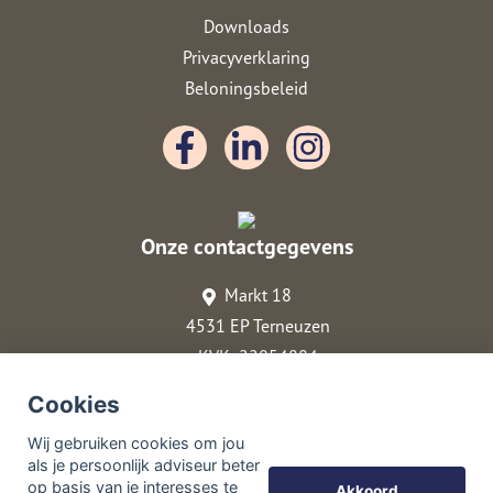
Downloads
Privacyverklaring
Beloningsbeleid
Onze contactgegevens
Markt 18
4531 EP Terneuzen
KVK: 22054884
0115-642061
Cookies
info@dehypotheekexpert-terneuzen.nl
Wij gebruiken cookies om jou
06 - 33 44 00 00
als je persoonlijk adviseur beter
op basis van je interesses te
Akkoord