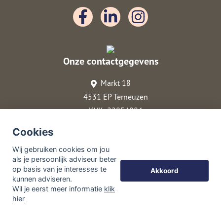
Onze contactgegevens
Markt 18
4531 EP Terneuzen
KVK: 22054884
0115-642061
Cookies
info@dehypotheekexpert-terneuzen.nl
Wij gebruiken cookies om jou
06 - 33 44 00 00
als je persoonlijk adviseur beter
op basis van je interesses te
Akkoord
© Copyright
Assupport BV
2026
kunnen adviseren.
Sitemap
Wil je eerst meer informatie
klik
hier
Disclaimer